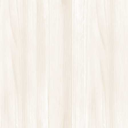
コ
ナ
ン
ビ
テ
ゲ
ン
ー
ツ
シ
に
ョ
移
ン
最新情報
動
に
移
動
HOME
最新情報
スクワット
スクワット
2019年11月19日
膝の痛み
ひざ痛の方のトレーニング