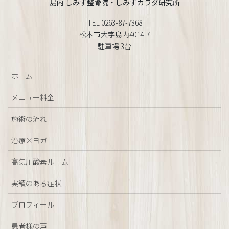
島内 しみず整骨院・しみずカラダ研究所
TEL 0263-87-7368
松本市大字島内4014-7
駐車場 3台
ホーム
メニュー料金
施術の流れ
治療×ヨガ
高気圧酸素ルーム
実績のある症状
プロフィール
患者様の声