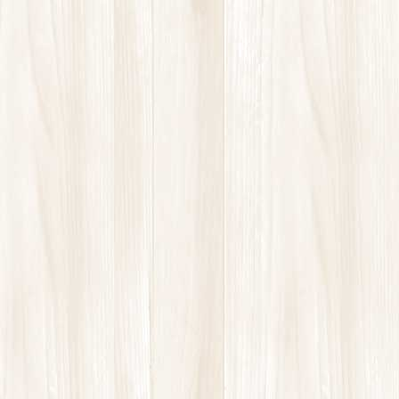
コ
ナ
ン
ビ
テ
ゲ
ン
ー
ツ
シ
に
ョ
移
ン
最新情報
動
に
移
動
HOME
最新情報
更年期障害
更年期障害
2020年1月16日
お知らせ
酸素ルームのご感想