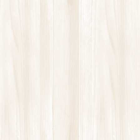
コ
ナ
ン
ビ
テ
ゲ
ン
ー
ツ
シ
に
ョ
移
ン
最新情報
動
に
移
動
HOME
最新情報
お知らせ
毎朝のヨガ教室
2020年11月20日
お知らせ
毎朝のヨガ教室