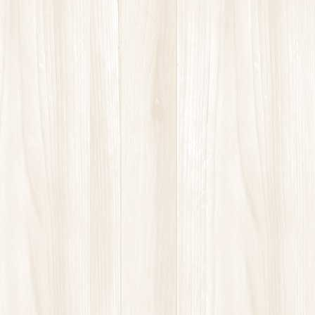
毎週、月・火・水・金・土の5回
AM6：30～7：00
Facebook
twitter
Hatena
LINE
Pocket
お知らせ
、
ストレッチ
、
ヨガ
カテゴリー
お知らせ
前の記事
背骨を柔らかく保つことが大
切です
2020年11月17日